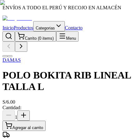
ENVÍOS A TODO EL PERÚ Y RECOJO EN ALMACÉN
Inicio
Productos
Contacto
Categorias
Carrito (
0
items)
Menu
DAMAS
POLO BOKITA RIB LINEAL
TALLA L
S/
6.00
Cantidad:
1
Agregar al carrito