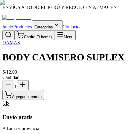
ENVÍOS A TODO EL PERÚ Y RECOJO EN ALMACÉN
Inicio
Productos
Contacto
Categorias
Carrito (
0
items)
Menu
DAMAS
BODY CAMISERO SUPLEX
S/
12.00
Cantidad:
1
Agregar al carrito
Envío gratis
A Lima y provincia